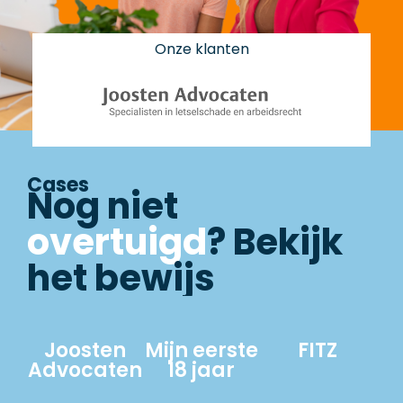
Onze klanten
Cases
Nog niet
overtuigd
? Bekijk
het bewijs
Joosten
Mijn eerste
FITZ
Advocaten
18 jaar