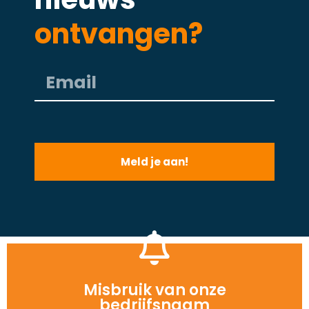
ontvangen?
Meld je aan!
Misbruik van onze
Neem contact op met ons
bedrijfsnaam