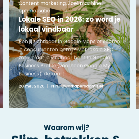
Content marketing
,
Zoekmachine
optimalisatie
Lokale SEO in 2026: zo word je
lokaal vindbaar
Ben jij zichtbaar in Google Maps of scoren
je concurrenten beter? Met lokale SEO
zorg je dat je vindbaar bent In Google
Business Profile (voorheen Google My
Business), de kaart...
20 mei, 2026
Nirul Dwarkapersadmisier
Waarom wij?