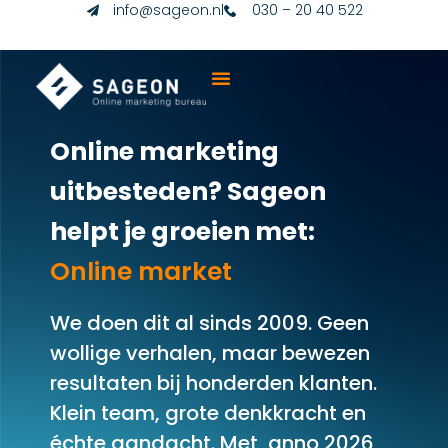
info@sageon.nl
030 – 20 40 522
Online marketing
uitbesteden? Sageon
helpt je groeien met:
O
n
l
i
n
e
m
a
r
k
e
t
i
n
g
We doen dit al sinds 2009. Geen
wollige verhalen, maar bewezen
resultaten bij honderden klanten.
Klein team, grote denkkracht en
échte aandacht. Met, anno 2026,