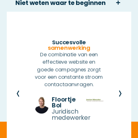
Niet weten waar te beginnen
cisie
Succesvolle
Strat
samenwerking
caties
Sag
De combinatie van een
fieke
doelgr
effectieve website en
n veel
te bed
goede campagnes zorgt
ie. De
ster
voor een constante stroom
ageon
effici
contactaanvragen.
arover
str
.
Floortje
Bol
Juridisch
medewerker