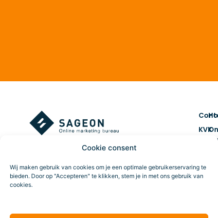
Cont
H
KVK
On
num
ma
Cookie consent
7461
Co
BTW 
&
Wij maken gebruik van cookies om je een optimale gebruikerservaring te
NL859
cr
bieden. Door op "Accepteren" te klikken, stem je in met ons gebruik van
cookies.
Route
Da
tr