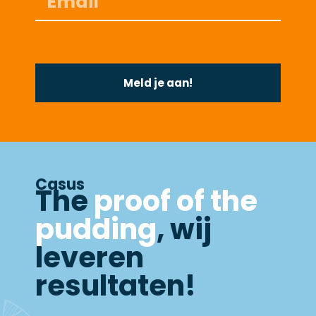
Meld je aan!
Casus
The
proof of the
pudding
, wij
leveren
resultaten!