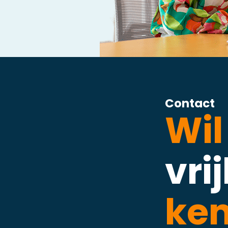
Contact
Wil
vri
ke