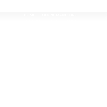
HOME
ONLINE MARKETING
CONTENT
DATA
CASES
OVER ONS
BLOGS
CONTACT