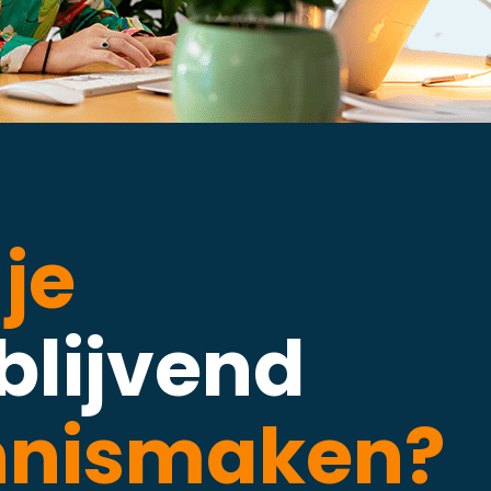
 je
jblijvend
nnismaken?