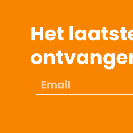
Het laats
ontvange