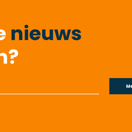
te
nieuws
n?
Me