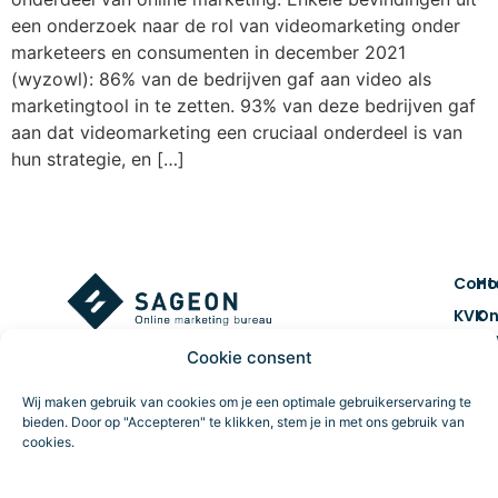
een onderzoek naar de rol van videomarketing onder
marketeers en consumenten in december 2021
(wyzowl): 86% van de bedrijven gaf aan video als
marketingtool in te zetten. 93% van deze bedrijven gaf
aan dat videomarketing een cruciaal onderdeel is van
hun strategie, en […]
Cont
H
KVK
On
num
ma
Cookie consent
7461
Co
BTW 
&
Wij maken gebruik van cookies om je een optimale gebruikerservaring te
NL859
cr
bieden. Door op "Accepteren" te klikken, stem je in met ons gebruik van
cookies.
Route
Da
tr