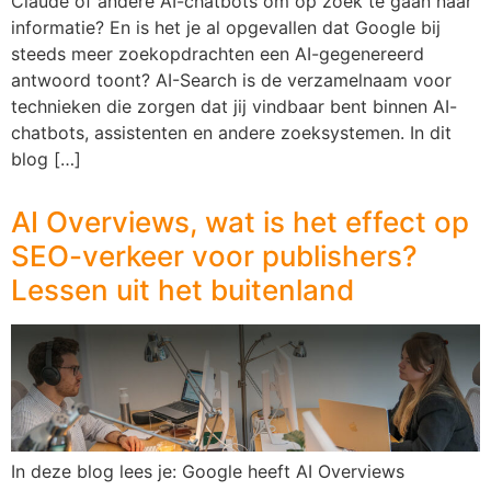
Claude of andere AI-chatbots om op zoek te gaan naar
informatie? En is het je al opgevallen dat Google bij
steeds meer zoekopdrachten een AI-gegenereerd
antwoord toont? AI-Search is de verzamelnaam voor
technieken die zorgen dat jij vindbaar bent binnen AI-
chatbots, assistenten en andere zoeksystemen. In dit
blog […]
AI Overviews, wat is het effect op
SEO-verkeer voor publishers?
Lessen uit het buitenland
In deze blog lees je: Google heeft AI Overviews