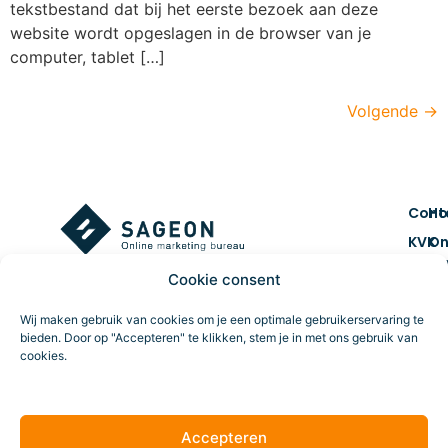
tekstbestand dat bij het eerste bezoek aan deze
website wordt opgeslagen in de browser van je
computer, tablet […]
Volgende
→
Cont
H
KVK
On
num
ma
Cookie consent
7461
Co
BTW 
&
Wij maken gebruik van cookies om je een optimale gebruikerservaring te
NL859
cr
bieden. Door op "Accepteren" te klikken, stem je in met ons gebruik van
cookies.
Route
Da
tr
Accepteren