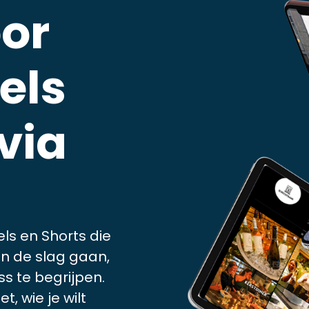
oor
els
via
ls en Shorts die
n de slag gaan,
s te begrijpen.
, wie je wilt