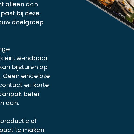
nt alleen dan
past bij deze
 jouw doelgroep
ange
 klein, wendbaar
kan bijsturen op
. Geen eindeloze
contact en korte
 aanpak beter
n aan.
productie of
mpact te maken.