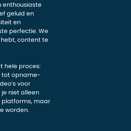
n enthousiaste
ef geluid en
teit en
ste perfectie. We
 hebt, content te
t hele proces:
g tot opname-
ideo’s voor
e niet alleen
 platforms, maar
 te worden.