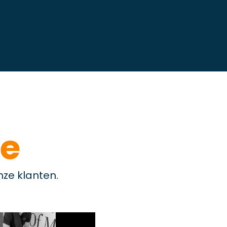
e
nze klanten.