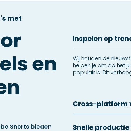
's met
oor
Inspelen op trend
els en
Wij houden de nieuwst
helpen je om op het j
populair is. Dit verhoo
ten
Cross-platform 
ube Shorts bieden
Snelle productie