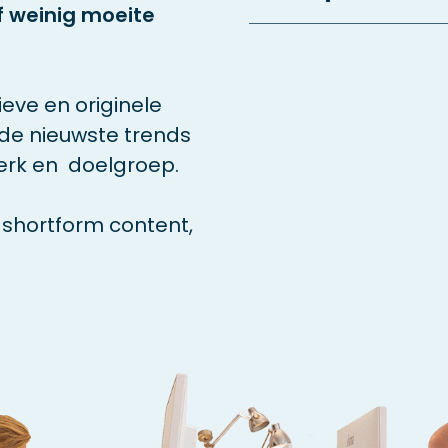
f weinig moeite
eve en originele
 de nieuwste trends
erk en doelgroep.
shortform content,