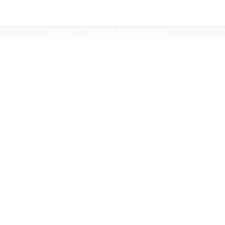
HOME
ONLINE MARKETING
CONTENT
DATA
CASES
OVER ONS
BLOGS
CONTACT