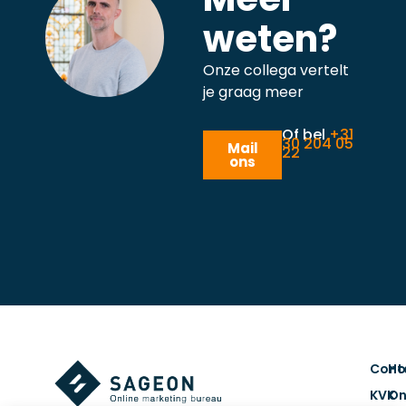
weten?
Onze collega vertelt
je graag meer
Of bel
+31
30 204 05
Mail
22
ons
Cont
H
KVK
On