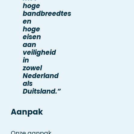
hoge
bandbreedtes
en
hoge
eisen
aan
veiligheid
in
zowel
Nederland
als
Duitsland.”
Aanpak
Onze aanpak