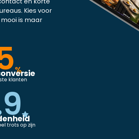
contact en korte
bureaus. Kies voor
n mooi is maar
5
%
conversie
ste klanten
.9
denheid
el trots op zijn