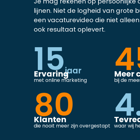
Je mag rekenen op persoonlijke 
lijnen. Niet de logheid van grote 
een vacaturevideo die niet allee
ook resultaat oplevert.
15
4
jaar
Ervaring
Meer 
met online marketing
bij de mee
80
4
Klanten
Tevre
die nooit meer zijn overgestapt
waar wij he