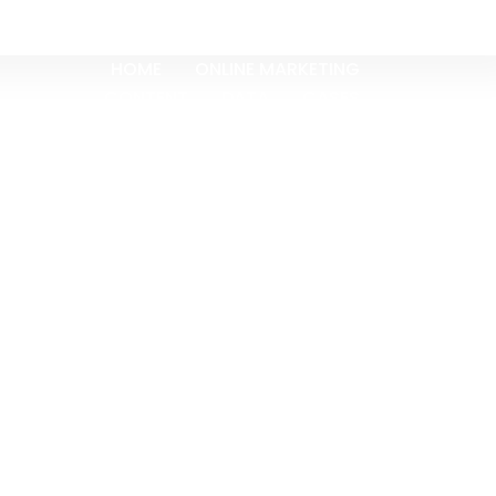
HOME
ONLINE MARKETING
CONTENT
DATA
CASES
OVER ONS
BLOGS
CONTACT