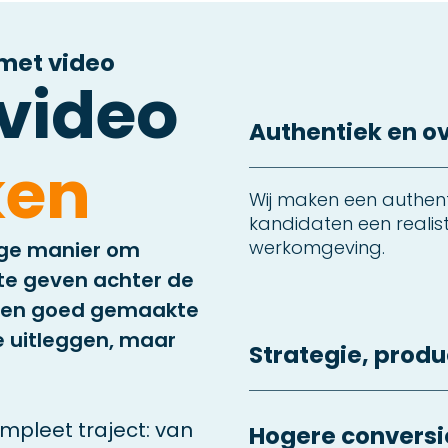
 met video
video
Authentiek en o
ken
Wij maken een authent
kandidaten een realis
werkomgeving.
ige manier om
 te geven achter de
 een goed gemaakte
ie uitleggen, maar
Strategie, produc
mpleet traject: van
Hogere conversi