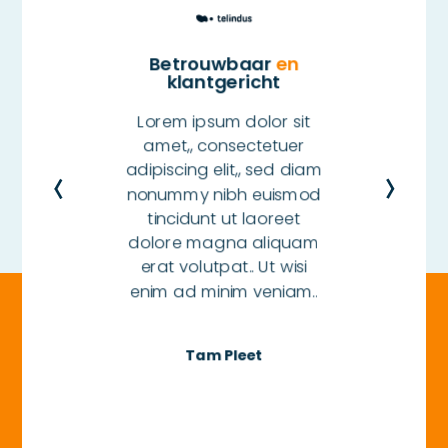
en
Betrouwbaar
en
B
t
klantgericht
r sit
Lorem ipsum dolor sit
Lore
tuer
amet,, consectetuer
ame
d diam
adipiscing elit,, sed diam
adipi
ismod
nonummy nibh euismod
nonu
reet
tincidunt ut laoreet
tin
iquam
dolore magna aliquam
dolo
 wisi
erat volutpat.. Ut wisi
erat
iam..
enim ad minim veniam..
enim
Tam Pleet