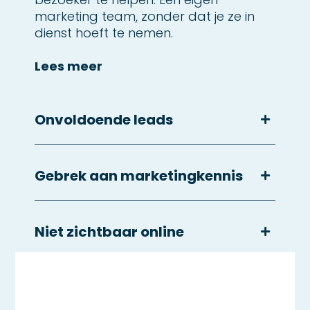
bezoekers uit te leggen dat dit een
pijnpunt is dat veel mensen ervaren en
wat Sageon kan doen om de
bezoeker te helpen. Een eigen
marketing team, zonder dat je ze in
dienst hoeft te nemen.
Lees meer
Gebrek aan marketingkennis
Niet zichtbaar online