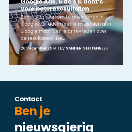
van advocaten beantwoord
Steeds meer advocaten ervaren de
toegevoegde waarde van online
marketing en zoekmachine
optimalisatie (beter bekend als SEO).
Potentiële cliënten gebruiken
zoekmachines als Google en...
26 Januari 2015
|
By
SANDER GEIJTENBEEK
Contact
Ben je