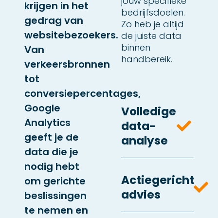
jouw specifieke
krijgen in het
bedrijfsdoelen.
gedrag van
Zo heb je altijd
websitebezoekers.
de juiste data
binnen
Van
handbereik​.
verkeersbronnen
tot
conversiepercentages,
Google
Volledige
Analytics
data-
geeft je de
analyse
data die je
nodig hebt
Actiegericht
om gerichte
advies
beslissingen
te nemen en