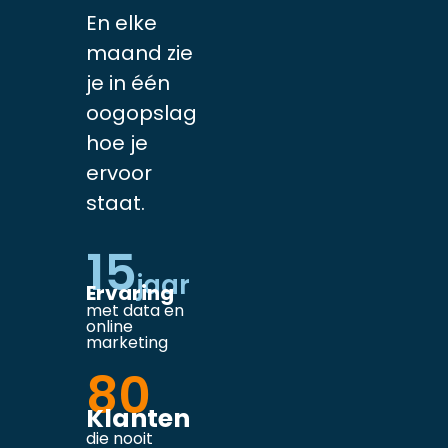
En elke
maand zie
je in één
oogopslag
hoe je
ervoor
staat.
15
jaar
Ervaring
met data en
online
marketing
80
Klanten
die nooit