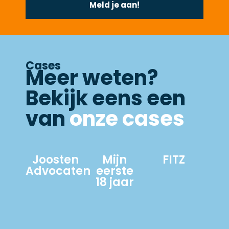
Meld je aan!
Cases
Meer weten?
Bekijk eens een
van
onze cases
Joosten
Mijn
FITZ
Advocaten
eerste
18 jaar