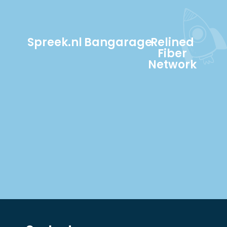
Spreek.nl
Bangarage
Relined
Fiber
Network