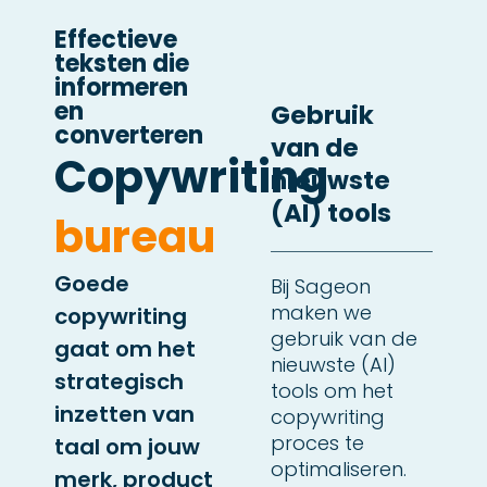
Effectieve
teksten die
informeren
en
Gebruik
converteren
van de
Copywriting
nieuwste
(AI) tools
bureau
Goede
Bij Sageon
maken we
copywriting
gebruik van de
gaat om het
nieuwste (AI)
strategisch
tools om het
inzetten van
copywriting
proces te
taal om jouw
optimaliseren.
merk, product