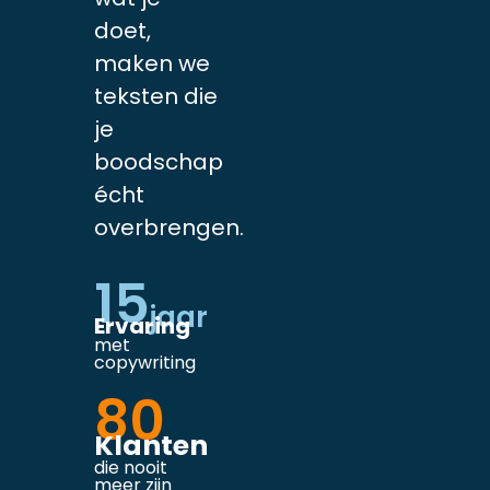
doet,
maken we
teksten die
je
boodschap
écht
overbrengen.
15
jaar
Ervaring
met
copywriting
80
Klanten
die nooit
meer zijn