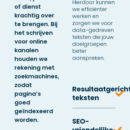
Hierdoor kunnen
of dienst
we efficiënter
krachtig over
werken en
zorgen we voor
te brengen. Bij
data-gedreven
het schrijven
teksten die jouw
voor online
doelgroepen
kanalen
beter
aanspreken.
houden we
rekening met
zoekmachines,
zodat
Resultaatgerich
pagina’s
teksten
goed
geïndexeerd
worden.
SEO-
vriendelijke