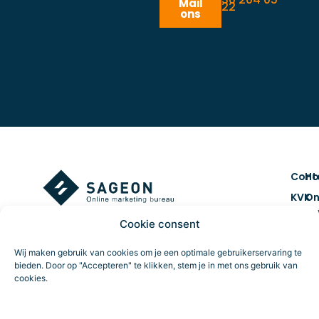
Mail
22
ons
Cont
H
KVK
On
num
ma
Cookie consent
7461
Co
BTW 
&
Wij maken gebruik van cookies om je een optimale gebruikerservaring te
NL859
cr
bieden. Door op "Accepteren" te klikken, stem je in met ons gebruik van
cookies.
Route
Da
tr