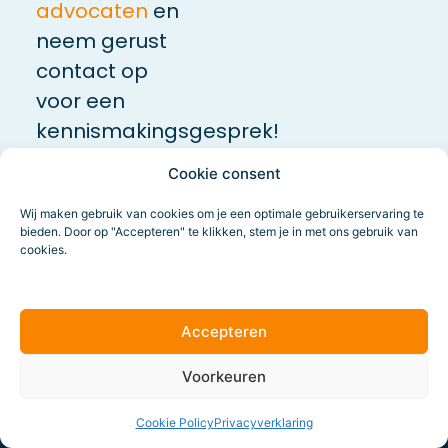
advocaten
en
neem gerust
contact op
voor een
kennismakingsgesprek!
Cookie consent
Wij maken gebruik van cookies om je een optimale gebruikerservaring te
bieden. Door op "Accepteren" te klikken, stem je in met ons gebruik van
cookies.
Meer
Accepteren
weten?
Voorkeuren
Onze collega vertelt
Cookie Policy
Privacyverklaring
je graag meer