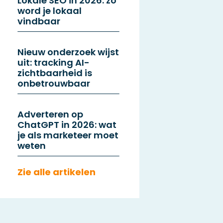
Lokale SEO in 2026: zo
word je lokaal
vindbaar
Nieuw onderzoek wijst
uit: tracking AI-
zichtbaarheid is
onbetrouwbaar
Adverteren op
ChatGPT in 2026: wat
je als marketeer moet
weten
Zie alle artikelen