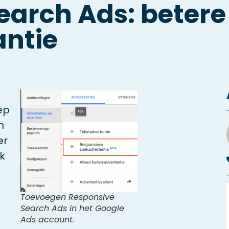
earch Ads: betere
antie
ep
n
er
jk
Toevoegen Responsive
Search Ads in het Google
Ads account.