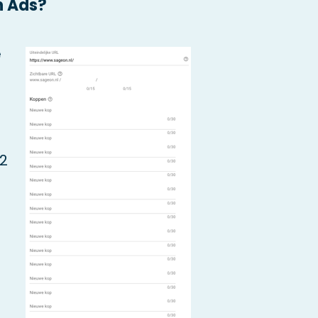
h Ads?
e
2