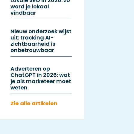
Lokale SEO in 2026: zo
word je lokaal
vindbaar
Nieuw onderzoek wijst
uit: tracking AI-
zichtbaarheid is
onbetrouwbaar
Adverteren op
ChatGPT in 2026: wat
je als marketeer moet
weten
Zie alle artikelen