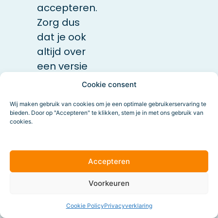
accepteren.
Zorg dus
dat je ook
altijd over
een versie
met een
Cookie consent
stilstaande
Wij maken gebruik van cookies om je een optimale gebruikerservaring te
afbeelding
bieden. Door op "Accepteren" te klikken, stem je in met ons gebruik van
of alleen
cookies.
tekst
beschikt.
Accepteren
Iedere
website
Voorkeuren
waar je op
Cookie Policy
Privacyverklaring
kunt