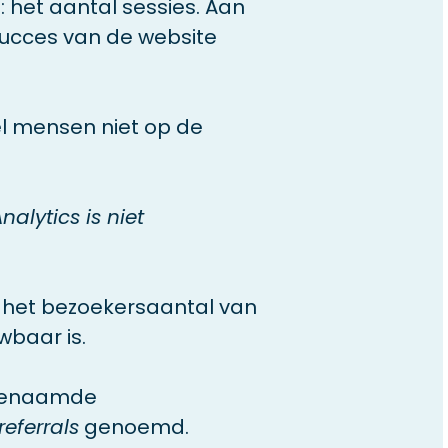
 het aantal sessies. Aan
succes van de website
el mensen niet op de
alytics is niet
t het bezoekersaantal van
wbaar is.
ogenaamde
eferrals
genoemd.