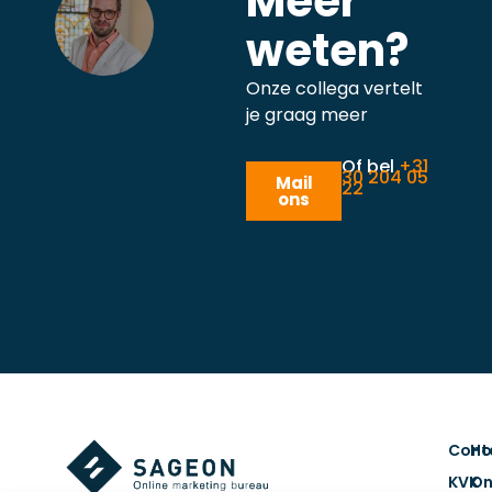
Meer
weten?
Onze collega vertelt
je graag meer
Of bel
+31
30 204 05
Mail
22
ons
Cont
H
KVK
On