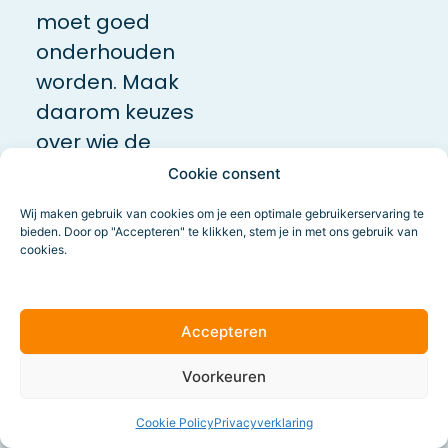
moet goed
onderhouden
worden. Maak
daarom keuzes
over wie de
website
Cookie consent
beheert, wie de
Wij maken gebruik van cookies om je een optimale gebruikerservaring te
hosting doet en
bieden. Door op "Accepteren" te klikken, stem je in met ons gebruik van
cookies.
welke
beveiligingsmaatregelen
er genomen
Accepteren
moeten
Voorkeuren
worden.
Cookie Policy
Privacyverklaring
Wanneer je het