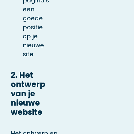
pagina’s
een
goede
positie
op je
nieuwe
site.
2. Het
ontwerp
van je
nieuwe
website
Het ontwerp en