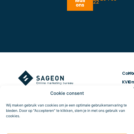
Mail
22
ons
Cont
H
KVK
On
num
ma
Cookie consent
7461
Co
BTW 
&
Wij maken gebruik van cookies om je een optimale gebruikerservaring te
NL859
cr
bieden. Door op "Accepteren" te klikken, stem je in met ons gebruik van
cookies.
Route
Da
tr