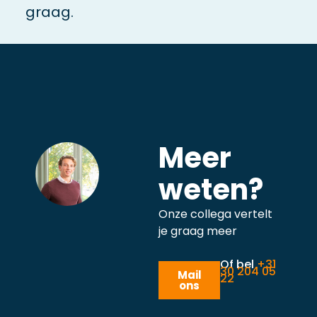
graag.
Meer
weten?
Onze collega vertelt
je graag meer
Of bel
+31
30 204 05
Mail
22
ons