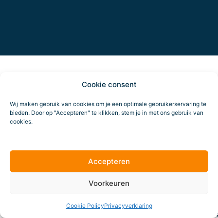
Cookie consent
Cont
H
KVK
On
Wij maken gebruik van cookies om je een optimale gebruikerservaring te
bieden. Door op "Accepteren" te klikken, stem je in met ons gebruik van
num
ma
cookies.
7461
Co
BTW 
&
NL859
cr
Accepteren
Route
Da
tr
Voorkeuren
Cookie Policy
Privacyverklaring
Online marketing
Al