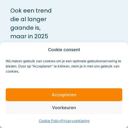
Ook een trend
die al langer
gaande is,
maar in 2025
naar ons inzien
Cookie consent
definitief wordt:
de dominantie
Wij maken gebruik van cookies om je een optimale gebruikerservaring te
bieden. Door op "Accepteren" te klikken, stem je in met ons gebruik van
van bewegend
cookies.
beeld. Google
test met meer
Accepteren
video in
zoekresultaten,
Voorkeuren
het algoritme
van Instagram
Cookie Policy
Privacyverklaring