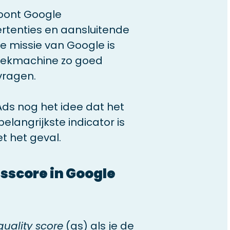
loont Google
rtenties en aansluitende
 missie van Google is
zoekmachine zo goed
vragen.
ds nog het idee dat het
elangrijkste indicator is
et het geval.
tsscore in Google
quality score
(qs) als je de