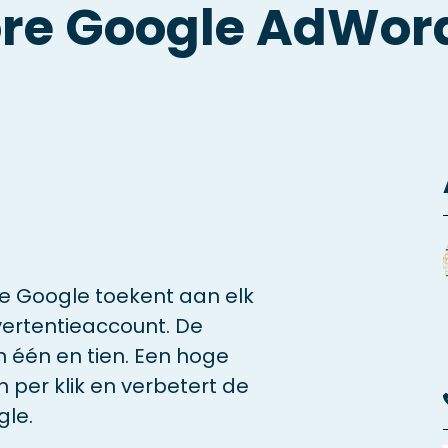
ore Google AdWord
ie Google toekent aan elk
ertentieaccount. De
n één en tien. Een hoge
 per klik en verbetert de
gle.