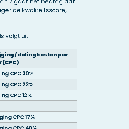
dan 7 gaat het bedrag dat
ager de kwaliteitsscore,
s volgt uit:
jging / daling kosten per
k (CPC)
ling CPC 30%
ling CPC 22%
ing CPC 12%
jging CPC 17%
jging CPC 40%