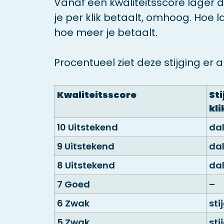
Vanaf een kwaliteitsscore lager 
je per klik betaalt, omhoog. Hoe l
hoe meer je betaalt.
Procentueel ziet deze stijging er al
Kwaliteitsscore
Sti
kli
10 Uitstekend
da
9 Uitstekend
da
8 Uitstekend
dal
7 Goed
–
6 Zwak
sti
5 Zwak
sti