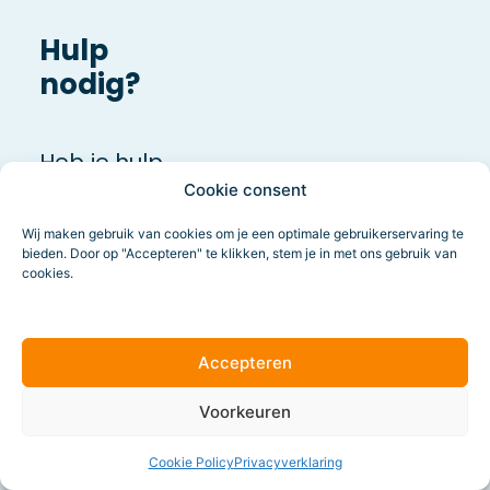
Hulp
nodig?
Heb je hulp
Cookie consent
nodig met het
verifiëren van je
Wij maken gebruik van cookies om je een optimale gebruikerservaring te
bieden. Door op "Accepteren" te klikken, stem je in met ons gebruik van
domein in
cookies.
Facebook
Business
Manager? Of
Accepteren
wil je meer
Voorkeuren
informatie over
Facebookadvertenties?
Cookie Policy
Privacyverklaring