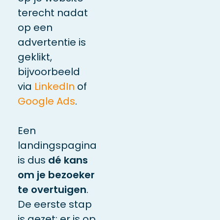
terecht nadat
op een
advertentie is
geklikt,
bijvoorbeeld
via
LinkedIn
of
Google Ads
.
Een
landingspagina
is dus
dé kans
om je bezoeker
te overtuigen
.
De eerste stap
is gezet: er is op