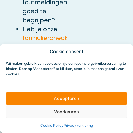
foutmeldingen
goed te
begrijpen?
Heb je onze
formuliercheck
toegepast?
Cookie consent
Wij maken gebruik van cookies om je een optimale gebruikerservaring te
Stap 3: test
bieden. Door op "Accepteren" te klikken, stem je in met ons gebruik van
en
cookies.
optimaliseer
je
Accepteren
landingspagina
Voorkeuren
Je pagina is
Cookie Policy
Privacyverklaring