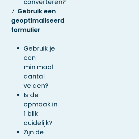
converteren?
7.
Gebruik een
geoptimaliseerd
formulier
Gebruik je
een
minimaal
aantal
velden?
Is de
opmaak in
1 blik
duidelijk?
Zijn de