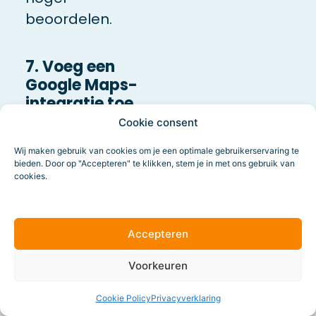
beoordelen.
7. Voeg een
Google Maps-
integratie toe
op je website
Cookie consent
Wij maken gebruik van cookies om je een optimale gebruikerservaring te
bieden. Door op "Accepteren" te klikken, stem je in met ons gebruik van
Om dezelfde
cookies.
reden als die ik
net noemde bij
punt 7 is het
Accepteren
ook belangrijk
Voorkeuren
om een Google
Maps-
Cookie Policy
Privacyverklaring