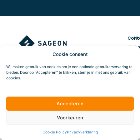
Cont
H
KVK
On
num
ma
Cookie consent
7461
Co
Wij maken gebruik van cookies om je een optimale gebruikerservaring te
BTW 
&
bieden. Door op "Accepteren" te klikken, stem je in met ons gebruik van
NL859
cr
cookies.
Route
Da
tr
Accepteren
Online marketing
Al
Voorkeuren
voo
ve
bureau
Cookie Policy
Privacyverklaring