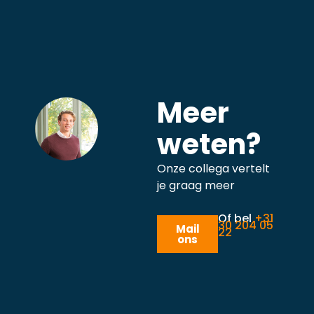
Meer
weten?
Onze collega vertelt
je graag meer
Of bel
+31
30 204 05
Mail
22
ons