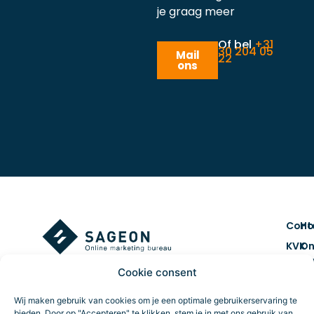
je graag meer
Of bel
+31
30 204 05
Mail
22
ons
Cont
H
KVK
On
num
ma
Cookie consent
7461
Co
BTW 
&
Wij maken gebruik van cookies om je een optimale gebruikerservaring te
NL859
cr
bieden. Door op "Accepteren" te klikken, stem je in met ons gebruik van