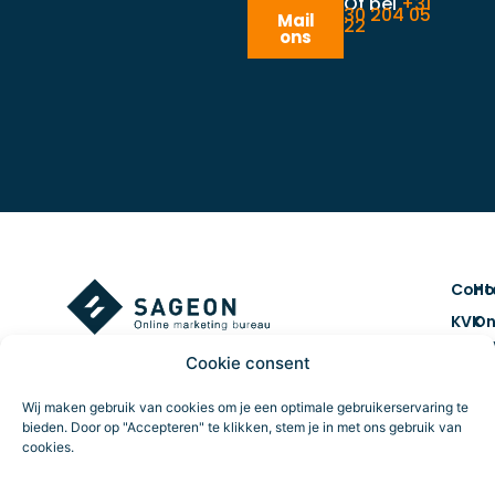
Of bel
+31
30 204 05
Mail
22
ons
Cont
H
KVK
On
num
ma
Cookie consent
7461
Co
BTW 
&
Wij maken gebruik van cookies om je een optimale gebruikerservaring te
NL859
cr
bieden. Door op "Accepteren" te klikken, stem je in met ons gebruik van
cookies.
Route
Da
tr