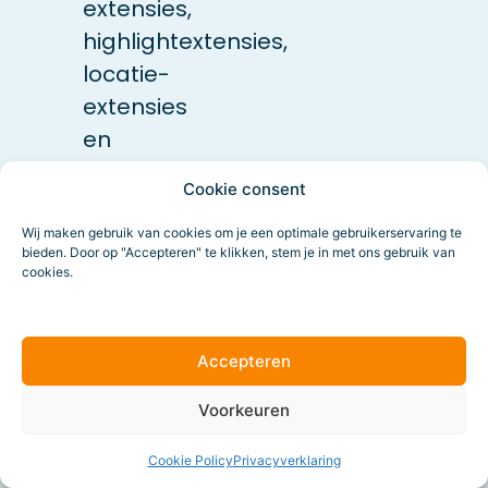
extensies,
highlightextensies,
locatie-
extensies
en
prijsextensies.
Cookie consent
Wij maken gebruik van cookies om je een optimale gebruikerservaring te
De basis is
bieden. Door op "Accepteren" te klikken, stem je in met ons gebruik van
er
cookies.
Yes, de
Accepteren
belangrijkste
Voorkeuren
instellingen van
jouw Google
Cookie Policy
Privacyverklaring