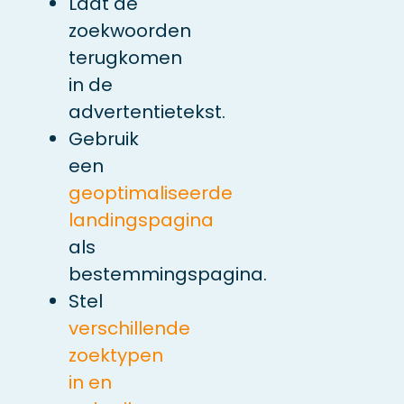
Laat de
zoekwoorden
terugkomen
in de
advertentietekst.
Gebruik
een
geoptimaliseerde
landingspagina
als
bestemmingspagina.
Stel
verschillende
zoektypen
in en