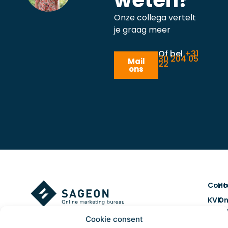
weten?
Onze collega vertelt
je graag meer
Of bel
+31
30 204 05
Mail
22
ons
Cont
H
KVK
On
num
ma
Cookie consent
7461
Co