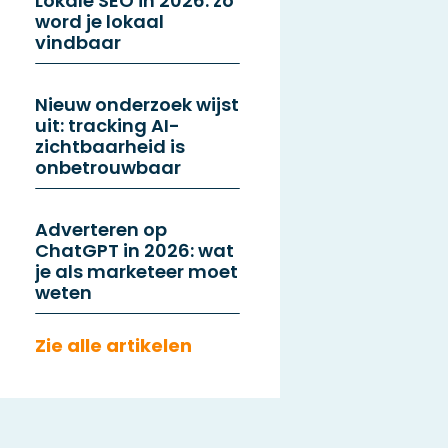
Lokale SEO in 2026: zo
word je lokaal
vindbaar
Nieuw onderzoek wijst
uit: tracking AI-
zichtbaarheid is
onbetrouwbaar
Adverteren op
ChatGPT in 2026: wat
je als marketeer moet
weten
Zie alle artikelen