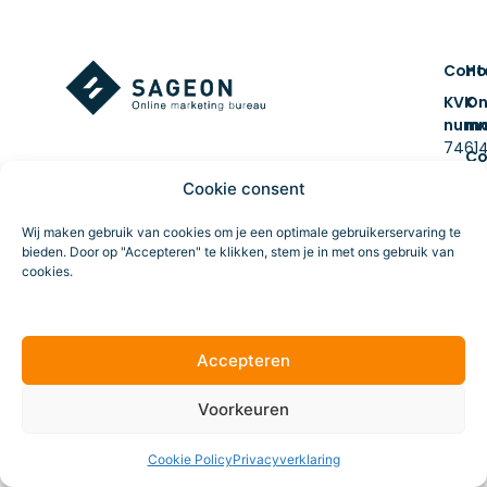
Cont
H
KVK
On
num
ma
7461
Co
BTW 
&
Cookie consent
NL859
cr
Route
Da
Wij maken gebruik van cookies om je een optimale gebruikerservaring te
bieden. Door op "Accepteren" te klikken, stem je in met ons gebruik van
tr
cookies.
Online marketing
Al
voo
ve
bureau
Accepteren
Voorkeuren
Cookie Policy
Privacyverklaring