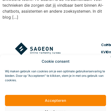
technieken die zorgen dat jij vindbaar bent binnen AI-
chatbots, assistenten en andere zoeksystemen. In dit
blog […]
Cont
H
KVK
On
num
ma
Cookie consent
7461
Co
BTW 
&
Wij maken gebruik van cookies om je een optimale gebruikerservaring te
NL859
cr
bieden. Door op "Accepteren" te klikken, stem je in met ons gebruik van
cookies.
Route
Da
tr
Accepteren
Online marketing
Al
voo
ve