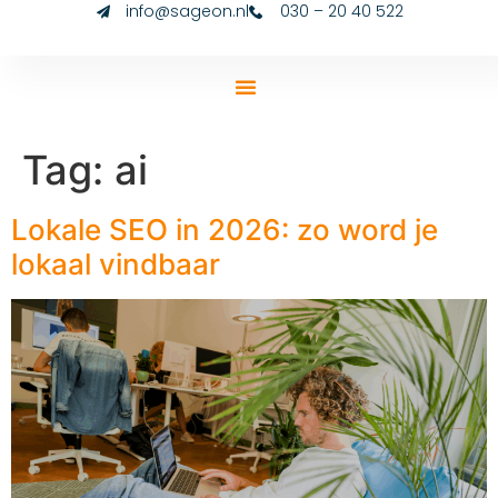
info@sageon.nl
030 – 20 40 522
Tag:
ai
Lokale SEO in 2026: zo word je
lokaal vindbaar