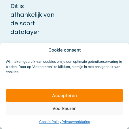
Dit is
afhankelijk van
de soort
datalayer.
Ben je bekend
Cookie consent
met de
Wij maken gebruik van cookies om je een optimale gebruikerservaring te
voorbeeldmodus
bieden. Door op "Accepteren" te klikken, stem je in met ons gebruik van
cookies.
van
Google
Tag Manager
?
Eigenlijk is deze
Accepteren
tool een
Voorkeuren
versimpelde
weergave. Dus
Cookie Policy
Privacyverklaring
niet meer