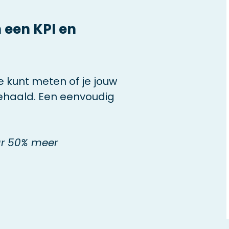
n een KPI en
e kunt meten of je jouw
gehaald. Een eenvoudig
aar 50% meer