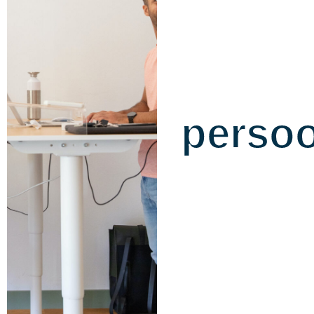
aan
een
persoo
marke
Neem gerust
contact met ons op.
Wij staan graag
voor je klaar om al
je vragen te
beantwoorden.