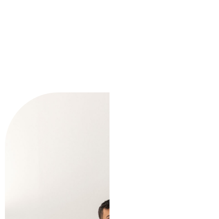
sagittis aliquam malesuada. Purus in massa
tempor nec. Cursus mattis molestie a iaculis at
erat pellentesque. Sollicitudin nibh sit amet
commodo.
Heb
jij
ook
behoe