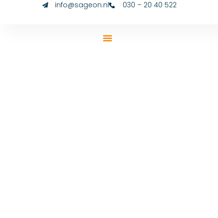
info@sageon.nl
030 – 20 40 522
Online
marketingbur
uit Utrecht