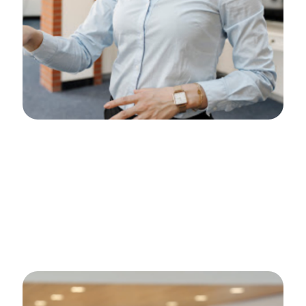
Frijters Mindtuning
Opstart- en groeifase
+75% gebruikers
+ 93% paginaweergaven
#1 posities op meer dan 20 zoektemen