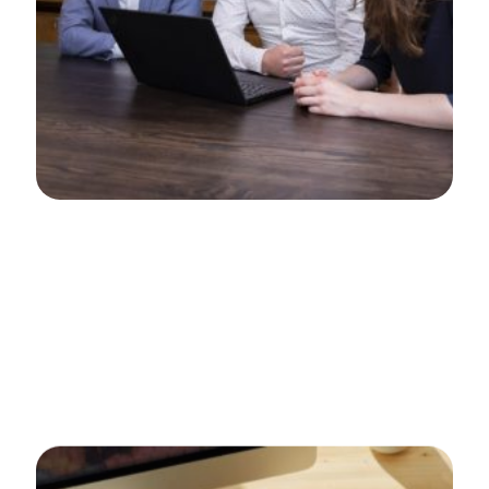
Quoratio
Websitemigratie
Wekelijkse call
Van strategie tot uitvoering
Elke maand een in-house werkdag