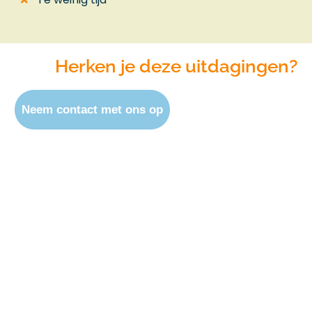
Herken je deze uitdagingen?
Neem contact met ons op
Dit is wat we doen
Onze online marketeers helpen je graag met:
Google Ads
Slimme SEA-campagnes gericht op zo veel mogelijk conversies
tegen een gunstig bedrag.