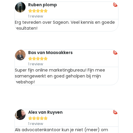
Ruben plomp





1 review
Erg tevreden over Sageon. Veel kennis en goede
resultaten!
Bas van Maasakkers





1 review
Super fijn online marketingbureau! Fijn mee
samengewerkt en goed geholpen bij mijn
webshop!
Alex van Ruyven





1 review
Als advocatenkantoor kun je niet (meer) om