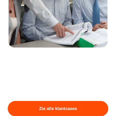
Joosten Advocaten
Contentoptimalisatie
32% stijging in conversieratio
73% groei in organisch verkeer
64% meer verstuurde contactformulieren
Zie alle klantcases