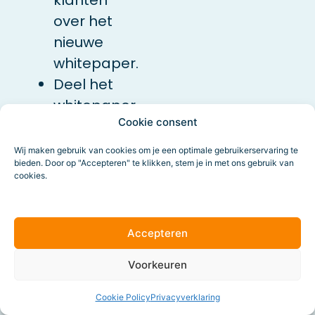
over het
nieuwe
whitepaper.
Deel het
whitepaper
Cookie consent
op social
media.
Wij maken gebruik van cookies om je een optimale gebruikerservaring te
bieden. Door op "Accepteren" te klikken, stem je in met ons gebruik van
Schrijf een
cookies.
blog over
het
onderwerp
Accepteren
waarin je
Voorkeuren
kan
verwijzen
Cookie Policy
Privacyverklaring