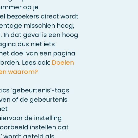
nummer op je
el bezoekers direct wordt
centage misschien hoog,
. In dat geval is een hoog
ina dus niet iets
r het doel van een pagina
worden. Lees ook:
Doelen
e en waarom?
ytics ‘gebeurtenis’-tags
ven of de gebeurtenis
het
ervoor de instelling
voorbeeld instellen dat
’ wordt geteld als