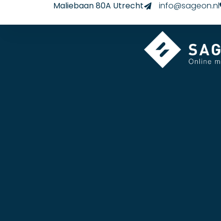
Maliebaan 80A Utrecht
info@sageon.nl