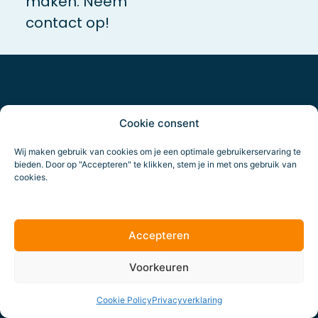
maken. Neem
contact op!
Cookie consent
Wij maken gebruik van cookies om je een optimale gebruikerservaring te
Meer
bieden. Door op "Accepteren" te klikken, stem je in met ons gebruik van
cookies.
weten?
Onze collega vertelt
Accepteren
je graag meer
Voorkeuren
Of bel
+31
30 204 05
Mail
22
ons
Cookie Policy
Privacyverklaring