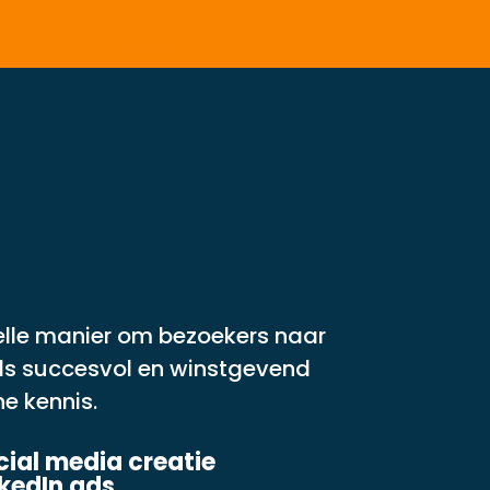
nelle manier om bezoekers naar
Ads succesvol en winstgevend
he kennis.
cial media creatie
nkedIn ads