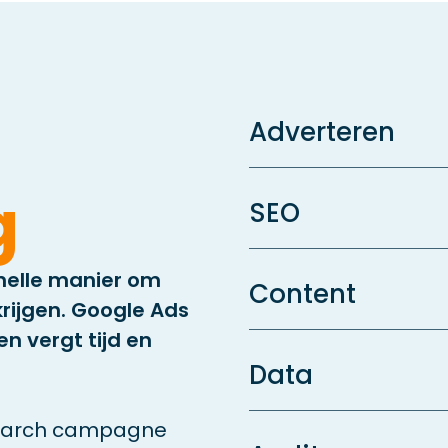
Adverteren
g
SEO
snelle manier om
Content
rijgen. Google Ads
n vergt tijd en
Data
Search campagne