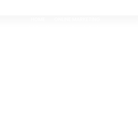
HOME
ONLINE MARKETING
CONTENT
DATA
CASES
OVER ONS
BLOGS
CONTACT