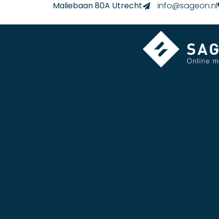
Maliebaan 80A Utrecht
info@sageon.nl