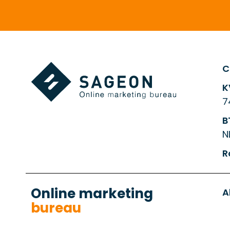
C
K
7
B
N
R
Online marketing
A
bureau