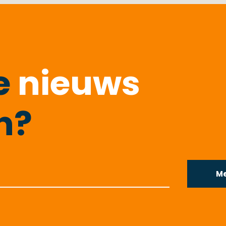
te
nieuws
n?
Me