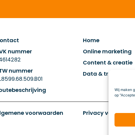
ontact
Home
VK nummer
Online marketing
4614282
Content & creatie
TW nummer
Data & tracking
L8599.68.509.B01
outebeschrijving
Wij maken g
op "Accepter
lgemene voorwaarden
Privacy verklaring