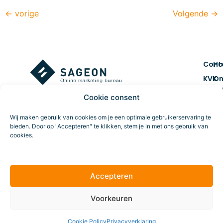
←
vorige
Volgende
→
Cont
H
KVK
On
num
ma
Cookie consent
7461
Co
BTW 
&
Wij maken gebruik van cookies om je een optimale gebruikerservaring te
NL859
cr
bieden. Door op "Accepteren" te klikken, stem je in met ons gebruik van
cookies.
Route
Da
tr
Accepteren
Online marketing
Al
voo
ve
bureau
Voorkeuren
Cookie Policy
Privacyverklaring