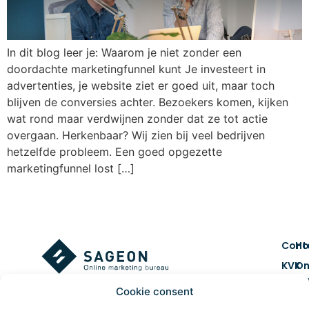
In dit blog leer je: Waarom je niet zonder een
doordachte marketingfunnel kunt Je investeert in
advertenties, je website ziet er goed uit, maar toch
blijven de conversies achter. Bezoekers komen, kijken
wat rond maar verdwijnen zonder dat ze tot actie
overgaan. Herkenbaar? Wij zien bij veel bedrijven
hetzelfde probleem. Een goed opgezette
marketingfunnel lost […]
Cont
H
KVK
On
num
ma
Cookie consent
7461
Co