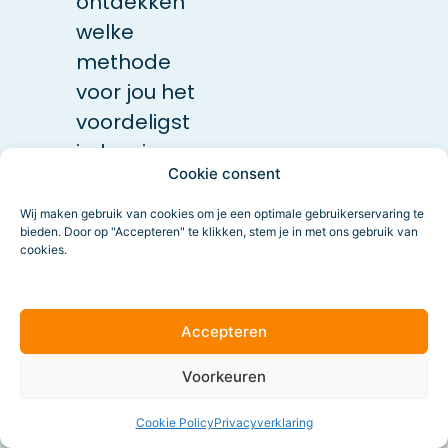
ontdekken
welke
methode
voor jou het
voordeligst
is, kun je
Cookie consent
een
identieke
Wij maken gebruik van cookies om je een optimale gebruikerservaring te
bieden. Door op "Accepteren" te klikken, stem je in met ons gebruik van
campagne
cookies.
twee keer
lanceren
waarbij
Accepteren
alleen de
Voorkeuren
betaalmethode
verschilt.
Cookie Policy
Privacyverklaring