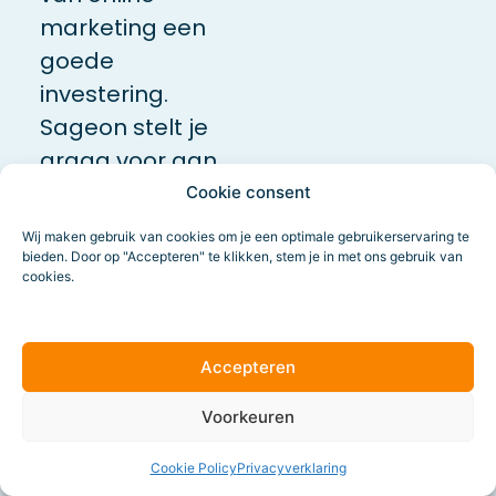
marketing een
goede
investering.
Sageon stelt je
graag voor aan
advocatenkantoren
Cookie consent
die
Wij maken gebruik van cookies om je een optimale gebruikerservaring te
werkzaamheden
bieden. Door op "Accepteren" te klikken, stem je in met ons gebruik van
cookies.
zoals
zoekmachine
optimalisatie
Accepteren
aan ons
Voorkeuren
hebben
uitbesteed.
Cookie Policy
Privacyverklaring